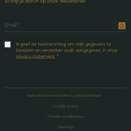
Schrijf je dan in op onze nieuwsbrief
INS
Ik geef de toestemming om mijn gegevens te
bewaren en verwerken zoals aangegeven in onze
privacy statement
. *
Gebruiksvoorwaarden & privacybeleid
Cookie policy
Cookie voorkeuren
Sitemap