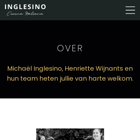
OVER
Michaël Inglesino, Henriette Wijnants en
hun team heten jullie van harte welkom.