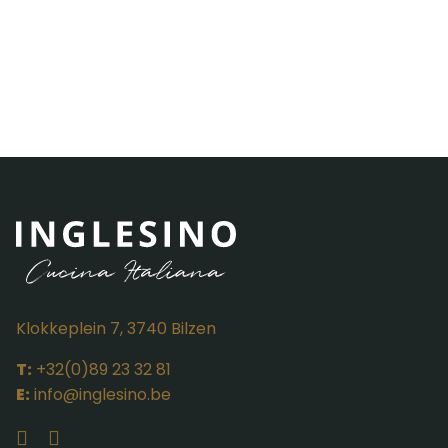
Klokkeplein 7, 3740 Bilzen
T:
+32(0)89 23 32 81
E:
info@inglesino.be